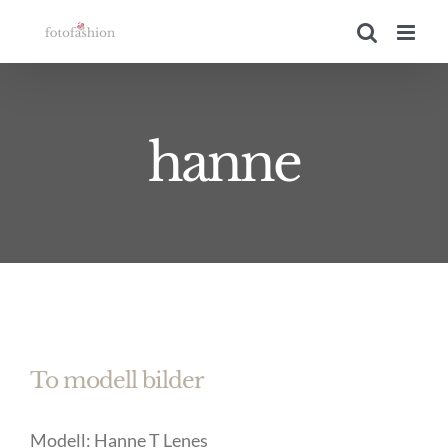
Skip
to
content
hanne
To modell bilder
Modell: Hanne T Lenes