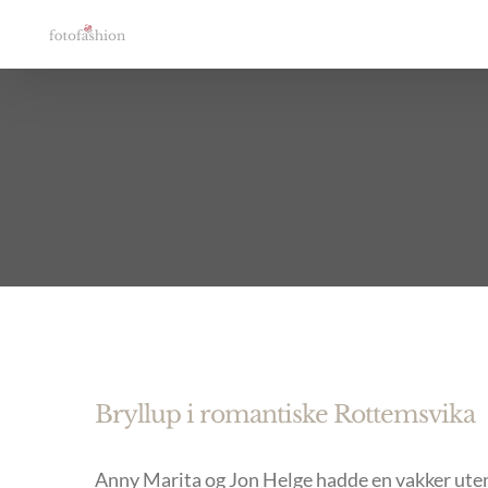
Skip
to
content
Bryllup i romantiske Rottemsvika
Anny Marita og Jon Helge hadde en vakker utend